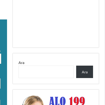
Ara
Ara