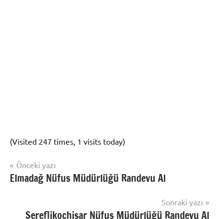
(Visited 247 times, 1 visits today)
Yazı
Şununla
Önceki yazı
Randevu
etiketlenmiş:
Elmadağ Nüfus Müdürlüğü Randevu Al
gezinmesi
Al
Akyurt
Adres
Sonraki yazı
Randevu
,
Şereflikoçhisar Nüfus Müdürlüğü Randevu Al