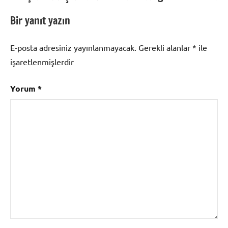
Akyurt
Ehliyet
Bir yanıt yazın
Randevu
,
Akyurt
E-posta adresiniz yayınlanmayacak.
Gerekli alanlar
*
ile
Kimlik
işaretlenmişlerdir
Randevu
,
Akyurt
Yorum
*
Pasaport
Randevu