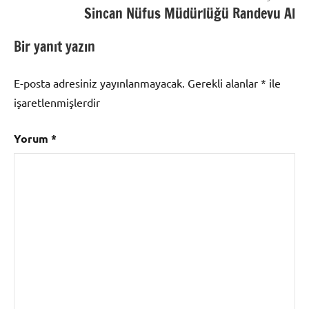
Randevu
,
Sincan Nüfus Müdürlüğü Randevu Al
Altındağ
Ehliyet
Bir yanıt yazın
Randevu
,
Altındağ
E-posta adresiniz yayınlanmayacak.
Gerekli alanlar
*
ile
Kimlik
işaretlenmişlerdir
Randevu
,
Altındağ
Yorum
*
Pasaport
Randevu