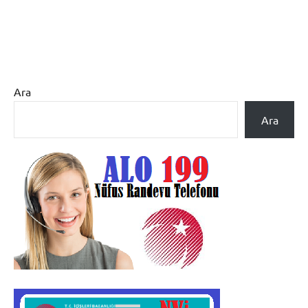
Ara
Ara