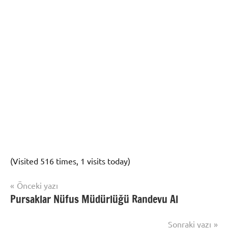
(Visited 516 times, 1 visits today)
Yazı
Şununla
Önceki yazı
Nüfus
etiketlenmiş:
Pursaklar Nüfus Müdürlüğü Randevu Al
gezinmesi
İşlemleri
Altındağ
Adres
Sonraki yazı