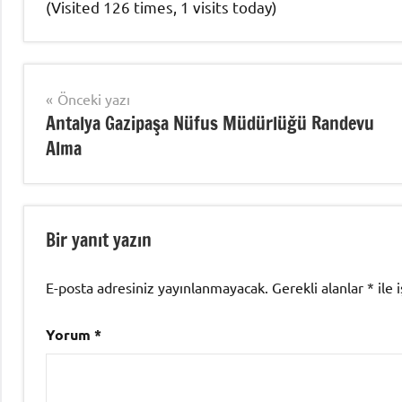
(Visited 126 times, 1 visits today)
Nüfus
İşlemleri
Yazı
Önceki yazı
Antalya Gazipaşa Nüfus Müdürlüğü Randevu
gezinmesi
Alma
Bir yanıt yazın
E-posta adresiniz yayınlanmayacak.
Gerekli alanlar
*
ile 
Yorum
*