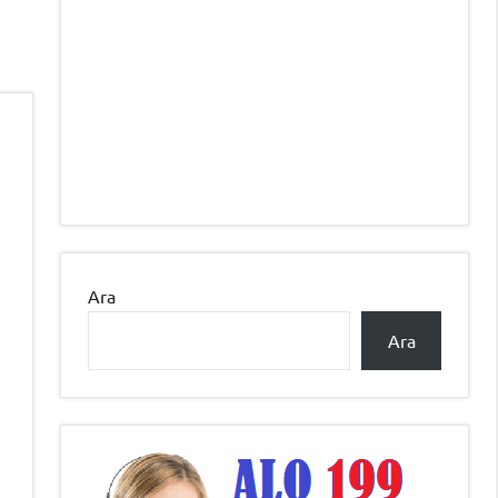
Ara
Ara