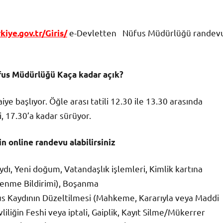
e-Devletten Nüfus Müdürlüğü randev
rkiye.gov.tr/Giris/
üfus Müdürlüğü Kaça kadar açık?
e başlıyor. Öğle arası tatili 12.30 ile 13.30 arasında
i, 17.30’a kadar sürüyor.
 online randevu alabilirsiniz
aydı, Yeni doğum, Vatandaşlık işlemleri, Kimlik kartına
lenme Bildirimi), Boşanma
fus Kaydının Düzeltilmesi (Mahkeme, Kararıyla veya Maddi
liğin Feshi veya iptali, Gaiplik, Kayıt Silme/Mükerrer