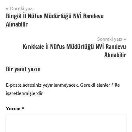
Yazı
Önceki yazı
Nüfus
Bingöl İl Nüfus Müdürlüğü NVİ Randevu
gezinmesi
İşlemleri
Alınabilir
Sonraki yazı
Kırıkkale İl Nüfus Müdürlüğü NVİ Randevu
Alınabilir
Bir yanıt yazın
E-posta adresiniz yayınlanmayacak.
Gerekli alanlar
*
ile
işaretlenmişlerdir
Yorum
*