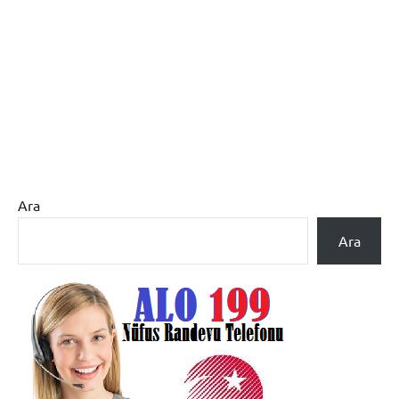
Ara
Ara