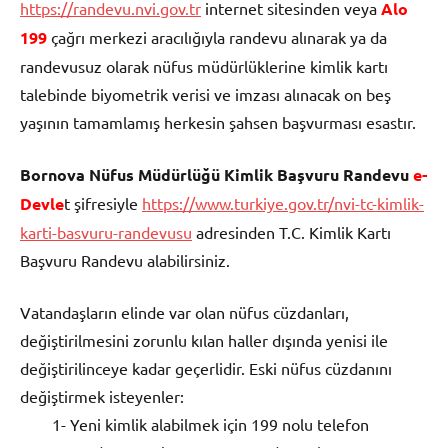
https://randevu.nvi.gov.tr
internet sitesinden veya
Alo
199
çağrı merkezi aracılığıyla randevu alınarak ya da
randevusuz olarak nüfus müdürlüklerine kimlik kartı
talebinde biyometrik verisi ve imzası alınacak on beş
yaşının tamamlamış herkesin şahsen başvurması esastır.
Bornova Nüfus Müdürlüğü Kimlik Başvuru Randevu
e-
Devle
t şifresiyle
https://www.turkiye.gov.tr/nvi-tc-kimlik-
karti-basvuru-randevusu
adresinden T.C. Kimlik Kartı
Başvuru Randevu alabilirsiniz.
Vatandaşların elinde var olan nüfus cüzdanları,
değiştirilmesini zorunlu kılan haller dışında yenisi ile
değiştirilinceye kadar geçerlidir. Eski nüfus cüzdanını
değiştirmek isteyenler:
1- Yeni kimlik alabilmek için 199 nolu telefon