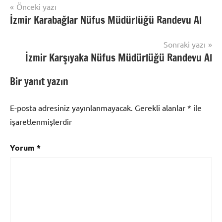
Yazı
Önceki yazı
Randevu
İzmir Karabağlar Nüfus Müdürlüğü Randevu Al
gezinmesi
Al
Sonraki yazı
İzmir Karşıyaka Nüfus Müdürlüğü Randevu Al
Bir yanıt yazın
E-posta adresiniz yayınlanmayacak.
Gerekli alanlar
*
ile
işaretlenmişlerdir
Yorum
*