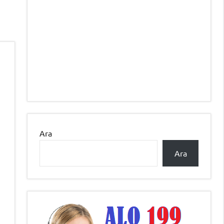
Ara
Ara