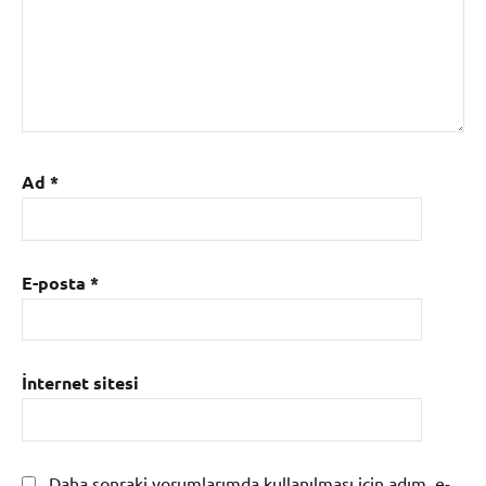
Ad
*
E-posta
*
İnternet sitesi
Daha sonraki yorumlarımda kullanılması için adım, e-