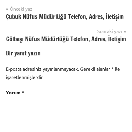
Yazı
Önceki yazı
Nüfus
Çubuk Nüfus Müdürlüğü Telefon, Adres, İletişim
gezinmesi
İşlemleri
Sonraki yazı
Gölbaşı Nüfus Müdürlüğü Telefon, Adres, İletişim
Bir yanıt yazın
E-posta adresiniz yayınlanmayacak.
Gerekli alanlar
*
ile
işaretlenmişlerdir
Yorum
*