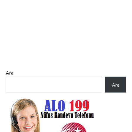
Ara
Ara