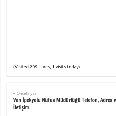
(Visited 209 times, 1 visits today)
Nüfus
İşlemleri
Yazı
Önceki yazı
Van İpekyolu Nüfus Müdürlüğü Telefon, Adres 
gezinmesi
İletişim