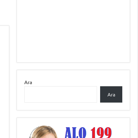
Ara
Ara