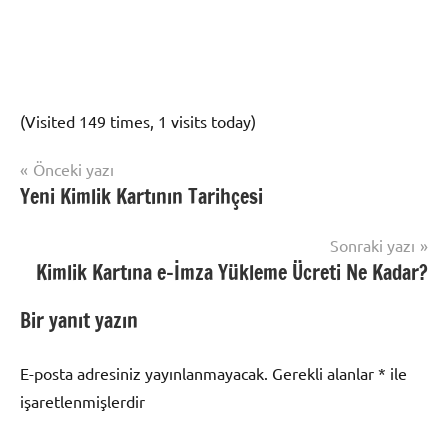
(Visited 149 times, 1 visits today)
Yazı
Önceki yazı
Nüfus
Yeni Kimlik Kartının Tarihçesi
gezinmesi
İşlemleri
Sonraki yazı
Kimlik Kartına e-İmza Yükleme Ücreti Ne Kadar?
Bir yanıt yazın
E-posta adresiniz yayınlanmayacak.
Gerekli alanlar
*
ile
işaretlenmişlerdir